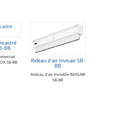
encastré
B-BB
mmercial
Rideau d'air Invisair SB-
OX SB-BB
BB
Rideau d'air invisible INVISAIR
SB-BB