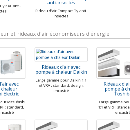
anti-insectes
Fly KXL anti-
Rideau d'air Compact Fly anti-
ctes
insectes
eur et rideaux d'air économiseurs d'énergie
Rideaux d'air avec
pompe à chaleur Daikin
Large gamme pour Daikin 1:1
'air avec
Rideaux d'ai
et VRV : standard, design,
 chaleur
pompe à ch
encastré
i Electric
Toshib
our Mitsubishi
Large gamme pou
 VRF : standard,
1:1 et VRF : standa
encastré
encastr