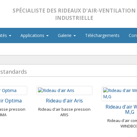
SPÉCIALISTE DES RIDEAUX D'AIR-VENTILATION
INDUSTRIELLE
utés
Applications
Galerie
Téléchargements
Con
 standards
air Optima
Rideau d'air Aris
Rideau d'air 
basse pression
Rideau d'air basse pression
M,G
IMA
ARIS
Rideau d'air co
WINDBO