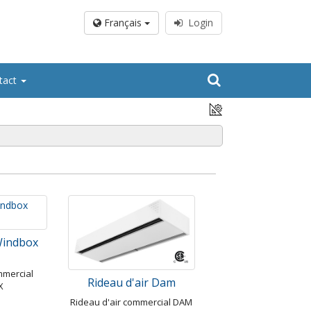
Français
Login
tact
Windbox
mmercial
Rideau d'air Dam
X
Rideau d'air commercial DAM