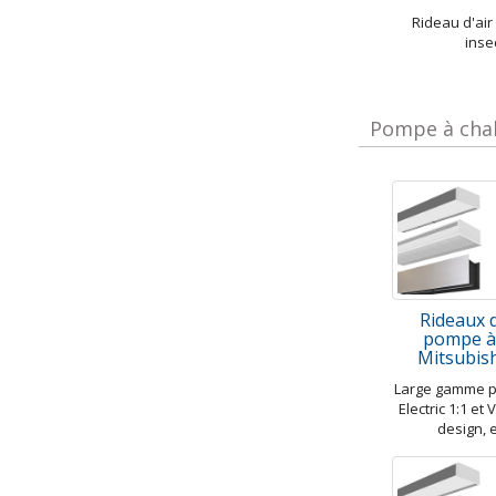
Rideau d'air 
inse
Pompe à chal
Rideaux d
pompe à
Mitsubish
Large gamme p
Electric 1:1 et
design, 