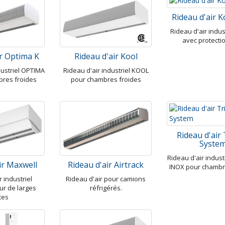
Rideau d'air K
Rideau d'air indu
avec protecti
ir Optima K
Rideau d'air Kool
dustriel OPTIMA
Rideau d'air industriel KOOL
bres froides
pour chambres froides
Rideau d'air 
Syste
Rideau d'air indust
ir Maxwell
Rideau d'air Airtrack
INOX pour chambr
r industriel
Rideau d'air pour camions
r de larges
réfrigérés.
tes