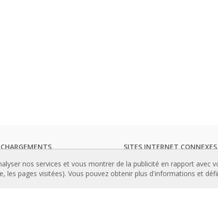
ECHARGEMENTS
SITES INTERNET CONNEXES
ogues de rideaux d'air
Rideaux d’air
nalyser nos services et vous montrer de la publicité en rapport avec 
entation technique
Actuadores
le, les pages visitées). Vous pouvez obtenir plus d'informations et déf
icats de qualité
Cortinas de aire
Luftschleier
TENU IMPORTANT
EC Fans
andes avancées
Air Curtain Manufacturer
amme de sélection des rideaux