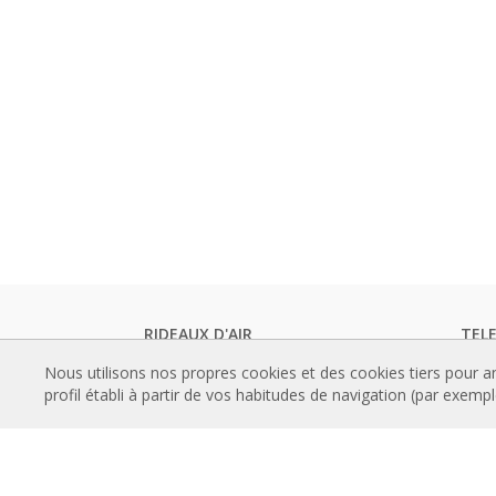
RIDEAUX D'AIR
TEL
Rideaux d'air standards
Catal
Nous utilisons nos propres cookies et des cookies tiers pour a
Rideaux d'air encastré
Docum
profil établi à partir de vos habitudes de navigation (par exemp
Rideaux d'air designs, sur mesure et
Certif
personnalisable
CON
Rideaux d'air industriels et rideaux d'air
Comm
pour chambre froide
Progr