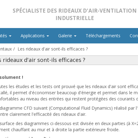
SPÉCIALISTE DES RIDEAUX D'AIR-VENTILATION
INDUSTRIELLE
utés
Applications
Galerie
Téléchargements
Con
entaux
Les rideaux d'air sont-ils efficaces ?
 rideaux d'air sont-ils efficaces ?
solument !
tes les études et les tests ont prouvé que les rideaux d'air sont effica
tallé, il permet d'économiser beaucoup d'énergie et permet dans le 
fortables au niveau des entrées qui restent protégées des courants d'a
 diagramme CFD suivant (
Computational Fluid Dynamics) réalisé par l
tre clairement l'efficacité des rideaux d'air.
surface des diagrammes ci-dessous est divisée en deux parties (à X=2)
ment chauffant au mur et à droite la partie extérieure froide.