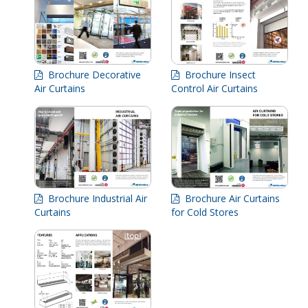
Brochure Decorative
Brochure Insect
Air Curtains
Control Air Curtains
Brochure Industrial Air
Brochure Air Curtains
Curtains
for Cold Stores