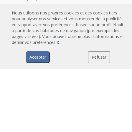
Rideaux d'air anti-insectes
Nous utilisons nos propres cookies et des cookies tiers
Pompe à chaleur et rideaux d'air économiseurs d'énergie
pour analyser nos services et vous montrer de la publicité
Rideaux d’air avec système de désinfection et de purification
en rapport avec vos préférences, basée sur un profil établi
à partir de vos habitudes de navigation (par exemple, les
Rideaux d'air Economic Low Cost
pages visitées). Vous pouvez obtenir plus d'informations et
définir vos préférences
ICI
.
TECHNOLOGIE
Accepter
Refuser
Qu'est-ce qu'un rideau d'air ?
Comment fonctionne un rideau d'air ?
Avantages et bénéfices des rideaux d'air
Rideaux d'air avec pompe à chaleur
Rideaux d'air à moteur EC
Rideaux d'air Airtècnics
TELECHARGEMENTS
Catalogues de rideaux d'air