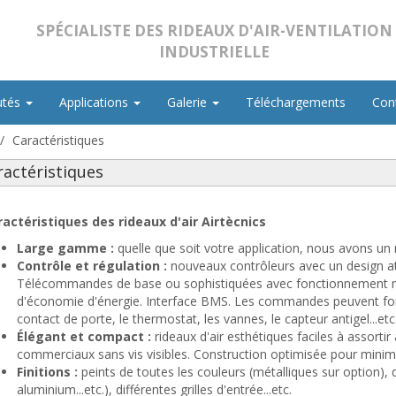
SPÉCIALISTE DES RIDEAUX D'AIR-VENTILATION
INDUSTRIELLE
utés
Applications
Galerie
Téléchargements
Con
Caractéristiques
ractéristiques
ractéristiques des rideaux d'air Airtècnics
Large gamme :
quelle que soit votre application, nous avons un 
Contrôle et régulation :
nouveaux contrôleurs avec un design att
Télécommandes de base ou sophistiquées avec fonctionnement ma
d'économie d'énergie. Interface BMS. Les commandes peuvent fon
contact de porte, le thermostat, les vannes, le capteur antigel...etc
Élégant et compact :
rideaux d'air esthétiques faciles à assortir
commerciaux sans vis visibles. Construction optimisée pour minim
Finitions :
peints de toutes les couleurs (métalliques sur option), d
aluminium
...etc.
), différentes grilles d'entrée
...etc.