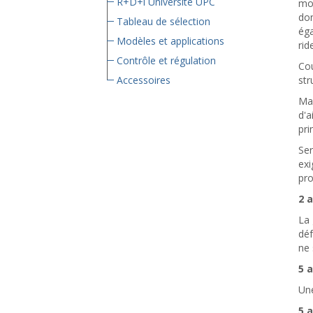
R+D+i Université UPC
mon
don
Tableau de sélection
éga
Modèles et applications
rid
Contrôle et régulation
Cou
Accessoires
str
Mar
d'a
pri
Ser
exi
pro
2 
La 
déf
ne 
5 
Une
5 