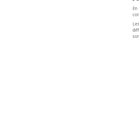
En 
com
Les
dif
son