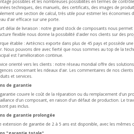
tage possibles et les nombreuses possibilités en termes de contrôle
nées techniques, des manuels, des certificats, des images de produits, 
lement une section de calcul, très utile pour estimer les économies d
eau d'air efficace sur une porte.
rt délai de livraison : notre grand stock de composants nous permet de
ucture flexible nous donne la possibilité d'aider nos clients sur des pro
que établie : Airtècnics exporte dans plus de 45 pays et possède une
ir. Nous pouvons dire avec fierté que nous sommes au top de la techno
ncipal est l'amélioration continue.
vice orienté vers les clients : notre réseau mondial offre des solutio
gences concernant les rideaux d'air. Les commentaires de nos clients
duits et services.
ans de garantie
garantie couvre le coût de la réparation ou du remplacement d'un pro
aillance d'un composant, en raison d'un défaut de production. Le trav
sont pas inclus.
ans de garantie prolongée
 extension de garantie de 2 à 5 ans est disponible, avec les mêmes c
ans "garantie totale"