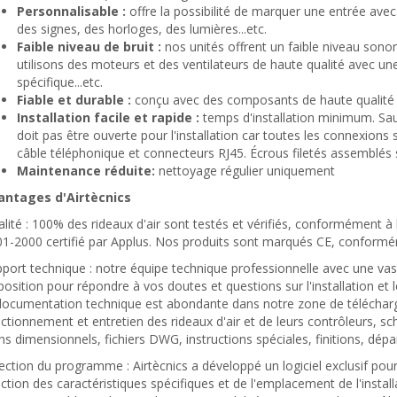
Personnalisable :
offre la possibilité de marquer une entrée avec
des signes, des horloges, des lumières
...etc.
Faible niveau de bruit :
nos unités offrent un faible niveau son
utilisons des moteurs et des ventilateurs de haute qualité avec u
spécifique
...etc.
Fiable et durable :
conçu avec des composants de haute qualité 
Installation facile et rapide :
temps d'installation minimum. Sau
doit pas être ouverte pour l'installation car toutes les connexion
câble téléphonique et connecteurs RJ45. Écrous filetés assemblés sur
Maintenance réduite:
nettoyage régulier uniquement
antages d'Airtècnics
lité : 100% des rideaux d'air sont testés et vérifiés, conformément à
1-2000 certifié par Applus. Nos produits sont marqués CE, conformém
port technique : notre équipe technique professionnelle avec une vas
position pour répondre à vos doutes et questions sur l'installation et 
documentation technique est abondante dans notre zone de télécharge
ctionnement et entretien des rideaux d'air et de leurs contrôleurs, s
ns dimensionnels, fichiers DWG, instructions spéciales, finitions, dépa
ection du programme : Airtècnics a développé un logiciel exclusif pour 
ction des caractéristiques spécifiques et de l'emplacement de l'install