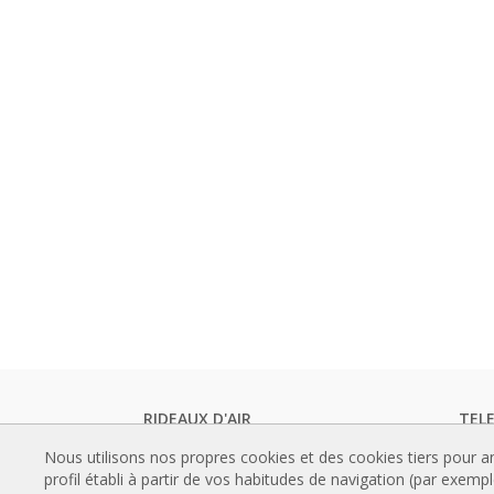
RIDEAUX D'AIR
TEL
Rideaux d'air standards
Catal
Nous utilisons nos propres cookies et des cookies tiers pour a
Rideaux d'air encastré
Docum
profil établi à partir de vos habitudes de navigation (par exemp
Rideaux d'air designs, sur mesure et
Certif