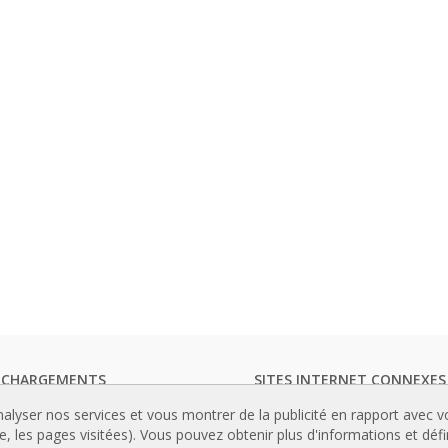
ECHARGEMENTS
SITES INTERNET CONNEXES
ogues de rideaux d'air
Rideaux d’air
nalyser nos services et vous montrer de la publicité en rapport avec 
entation technique
Actuadores
le, les pages visitées). Vous pouvez obtenir plus d'informations et déf
icats de qualité
Cortinas de aire