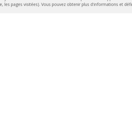
entation technique
Actuadores
le, les pages visitées). Vous pouvez obtenir plus d'informations et déf
icats de qualité
Cortinas de aire
Luftschleier
TENU IMPORTANT
EC Fans
andes avancées
Air Curtain Manufacturer
amme de sélection des rideaux
Barriere d’aria
Recuperadores de calor
lations de rideaux d'air :
Luchtgordijnen
ences
Rite Calidad Aire
ie de photos des rideaux d'air
Ilmaverho
Kurtyny Powietrzne
ROPOS DE NOUS
rique d'Airtècnics
pe Rosenberg
ct