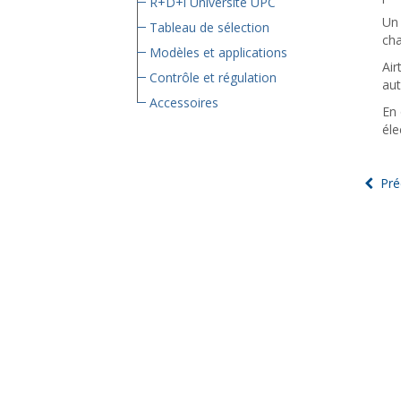
R+D+i Université UPC
Un 
Tableau de sélection
cha
Modèles et applications
Air
Contrôle et régulation
aut
Accessoires
En 
éle
Pré