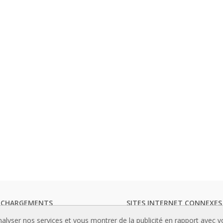
ECHARGEMENTS
SITES INTERNET CONNEXES
ogues de rideaux d'air
Rideaux d’air
nalyser nos services et vous montrer de la publicité en rapport avec 