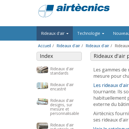
Rideaux d'air
Technologie
Nouvea
Accueil
Rideaux d'air
Rideaux d'air
Rideaux
Index
Rideaux d'air
Rideaux d'air
Les gammes de 
standards
mesure pour cha
Rideaux d'air
Les rideaux d'a
encastré
tournante. Ils s
habituellement p
Rideaux d'air
externe du bâti
designs, sur
mesure et
Airtècnics fourn
personnalisable
ses rideaux d'ai
Rideaux d'air