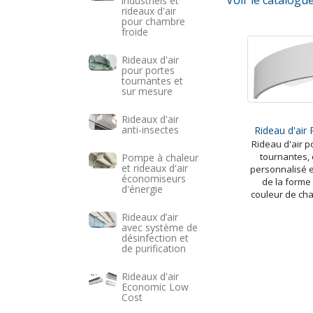
Voir le catalogu
industriels et
rideaux d'air
pour chambre
froide
Rideaux d'air
pour portes
tournantes et
sur mesure
Rideaux d'air
anti-insectes
Rideau d'air
Rideau d'air p
tournantes, 
Pompe à chaleur
et rideaux d'air
personnalisé e
économiseurs
de la forme 
d'énergie
couleur de ch
Rideaux d’air
avec système de
désinfection et
de purification
Rideaux d'air
Economic Low
Cost