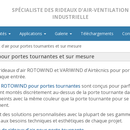
SPÉCIALISTE DES RIDEAUX D'AIR-VENTILATION
INDUSTRIELLE
utés
Applications
Galerie
Téléchargements
Con
 d'air pour portes tournantes et sur mesure
 pour portes tournantes et sur mesure
rideaux d'air ROTOWIND et VARIWIND d'
Airtècnics pour po
que entrée.
ir ROTOWIND pour portes tournantes
sont conçus pour parf
ont montés discrètement au-dessus de la porte tournante da
eints avec la même couleur que la porte tournante pour se 
ment.
it des solutions personnalisées avec la plupart de ses gammes
r aux besoins techniques et esthétiques de chaque projet.