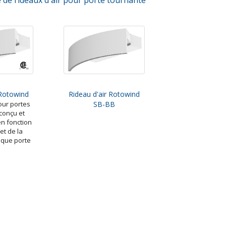
e de rideaux d'air pour porte tournante
 Rotowind
Rideau d'air Rotowind
our portes
SB-BB
conçu et
n fonction
et de la
aque porte