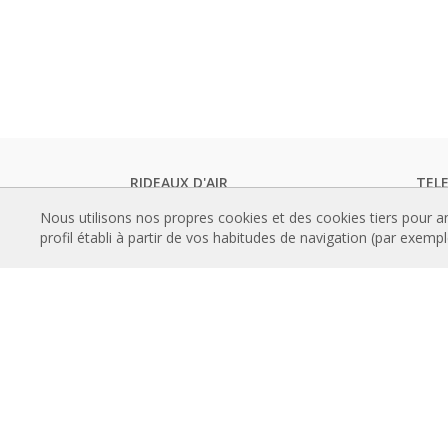
RIDEAUX D'AIR
TEL
Rideaux d'air standards
Catal
Nous utilisons nos propres cookies et des cookies tiers pour a
Rideaux d'air encastré
Docum
profil établi à partir de vos habitudes de navigation (par exemp
Rideaux d'air designs, sur mesure et
Certif
personnalisable
CON
Rideaux d'air industriels et rideaux d'air
Comm
pour chambre froide
Progr
Rideaux d'air pour portes tournantes et
d'air
sur mesure
Instal
Rideaux d'air anti-insectes
Référ
Pompe à chaleur et rideaux d'air
Galer
économiseurs d'énergie
Rideaux d’air avec système de
À P