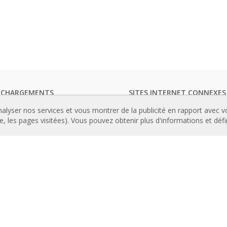
ECHARGEMENTS
SITES INTERNET CONNEXES
ogues de rideaux d'air
Rideaux d’air
nalyser nos services et vous montrer de la publicité en rapport avec 
entation technique
Actuadores
le, les pages visitées). Vous pouvez obtenir plus d'informations et déf
icats de qualité
Cortinas de aire
Luftschleier
TENU IMPORTANT
EC Fans
andes avancées
Air Curtain Manufacturer
amme de sélection des rideaux
Barriere d’aria
Recuperadores de calor
lations de rideaux d'air :
Luchtgordijnen
ences
Rite Calidad Aire
ie de photos des rideaux d'air
Ilmaverho
Kurtyny Powietrzne
ROPOS DE NOUS