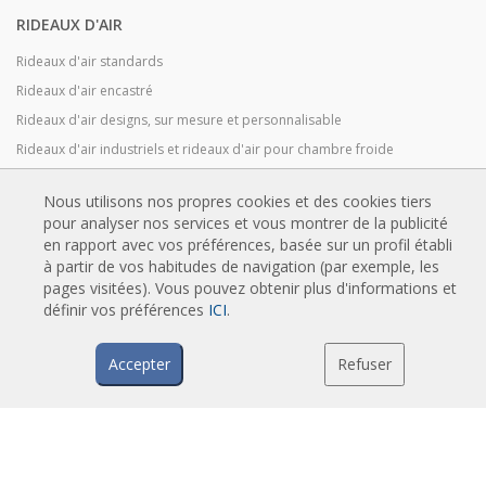
RIDEAUX D'AIR
Rideaux d'air standards
Rideaux d'air encastré
Rideaux d'air designs, sur mesure et personnalisable
Rideaux d'air industriels et rideaux d'air pour chambre froide
Rideaux d'air pour portes tournantes et sur mesure
Nous utilisons nos propres cookies et des cookies tiers
Rideaux d'air anti-insectes
pour analyser nos services et vous montrer de la publicité
Pompe à chaleur et rideaux d'air économiseurs d'énergie
en rapport avec vos préférences, basée sur un profil établi
à partir de vos habitudes de navigation (par exemple, les
Rideaux d’air avec système de désinfection et de purification
pages visitées). Vous pouvez obtenir plus d'informations et
Rideaux d'air Economic Low Cost
définir vos préférences
ICI
.
Accepter
Refuser
TECHNOLOGIE
Qu'est-ce qu'un rideau d'air ?
Comment fonctionne un rideau d'air ?
Avantages et bénéfices des rideaux d'air