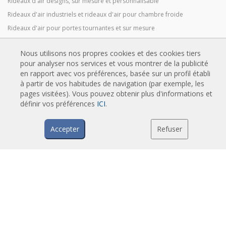
Rideaux d'air designs, sur mesure et personnalisable
Rideaux d'air industriels et rideaux d'air pour chambre froide
Rideaux d'air pour portes tournantes et sur mesure
Rideaux d'air anti-insectes
Nous utilisons nos propres cookies et des cookies tiers
Pompe à chaleur et rideaux d'air économiseurs d'énergie
pour analyser nos services et vous montrer de la publicité
Rideaux d’air avec système de désinfection et de purification
en rapport avec vos préférences, basée sur un profil établi
Rideaux d'air Economic Low Cost
à partir de vos habitudes de navigation (par exemple, les
pages visitées). Vous pouvez obtenir plus d'informations et
définir vos préférences
ICI
.
TECHNOLOGIE
Accepter
Refuser
Qu'est-ce qu'un rideau d'air ?
Comment fonctionne un rideau d'air ?
Avantages et bénéfices des rideaux d'air
Rideaux d'air avec pompe à chaleur
Rideaux d'air à moteur EC
Rideaux d'air Airtècnics