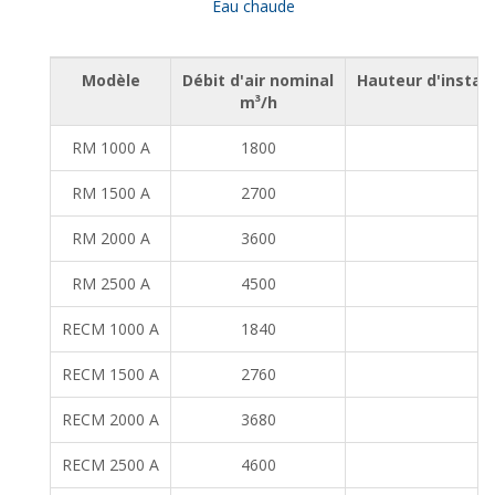
Eau chaude
Modèle
Débit d'air nominal
Hauteur d'insta
m³/h
RM 1000 A
1800
2,
RM 1500 A
2700
2,
RM 2000 A
3600
2,
RM 2500 A
4500
2,
RECM 1000 A
1840
2,
RECM 1500 A
2760
2,
RECM 2000 A
3680
2,
RECM 2500 A
4600
2,