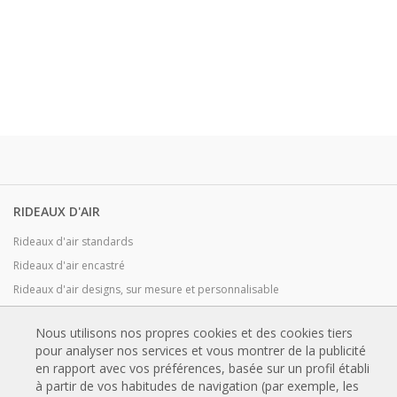
RIDEAUX D'AIR
Rideaux d'air standards
Rideaux d'air encastré
Rideaux d'air designs, sur mesure et personnalisable
Rideaux d'air industriels et rideaux d'air pour chambre froide
Nous utilisons nos propres cookies et des cookies tiers
Rideaux d'air pour portes tournantes et sur mesure
pour analyser nos services et vous montrer de la publicité
Rideaux d'air anti-insectes
en rapport avec vos préférences, basée sur un profil établi
Pompe à chaleur et rideaux d'air économiseurs d'énergie
à partir de vos habitudes de navigation (par exemple, les