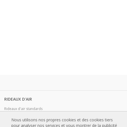
RIDEAUX D'AIR
Rideaux d'air standards
Rideaux d'air encastré
Nous utilisons nos propres cookies et des cookies tiers
Rideaux d'air designs, sur mesure et personnalisable
pour analyser nos services et vous montrer de la publicité