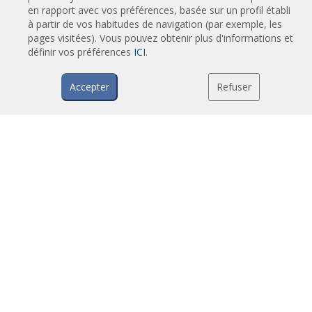
en rapport avec vos préférences, basée sur un profil établi
Rideaux d'air industriels et rideaux d'air pour chambre froide
à partir de vos habitudes de navigation (par exemple, les
Rideaux d'air pour portes tournantes et sur mesure
pages visitées). Vous pouvez obtenir plus d'informations et
Rideaux d'air anti-insectes
définir vos préférences
ICI
.
Pompe à chaleur et rideaux d'air économiseurs d'énergie
Accepter
Refuser
Rideaux d’air avec système de désinfection et de purification
Rideaux d'air Economic Low Cost
TECHNOLOGIE
Qu'est-ce qu'un rideau d'air ?
Comment fonctionne un rideau d'air ?
Avantages et bénéfices des rideaux d'air
Rideaux d'air avec pompe à chaleur
Rideaux d'air à moteur EC
Rideaux d'air Airtècnics