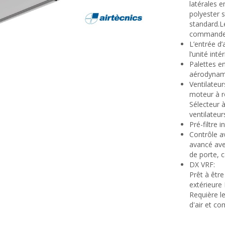
latérales e
polyester 
standard.L
commande
L’entrée d’
l’unité inté
Palettes e
aérodynami
Ventilateu
moteur à ro
Sélecteur 
ventilateu
Pré-filtre i
Contrôle a
avancé ave
de porte, 
DX VRF:
Prêt à êtr
extérieure
Requière l
d'air et 