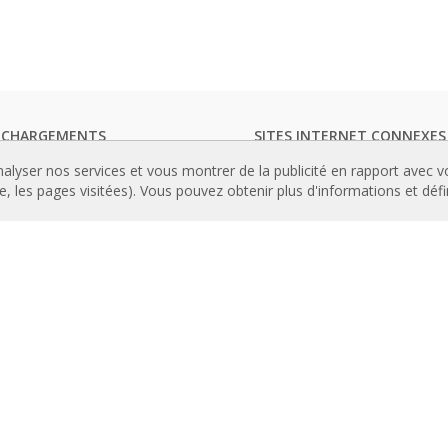
ECHARGEMENTS
SITES INTERNET CONNEXES
ogues de rideaux d'air
Rideaux d’air
nalyser nos services et vous montrer de la publicité en rapport avec 
entation technique
Actuadores
le, les pages visitées). Vous pouvez obtenir plus d'informations et déf
icats de qualité
Cortinas de aire
Luftschleier
TENU IMPORTANT
EC Fans
andes avancées
Air Curtain Manufacturer
amme de sélection des rideaux
Barriere d’aria
Recuperadores de calor
lations de rideaux d'air :
Luchtgordijnen
ences
Rite Calidad Aire
ie de photos des rideaux d'air
Ilmaverho
Kurtyny Powietrzne
ROPOS DE NOUS
rique d'Airtècnics
pe Rosenberg