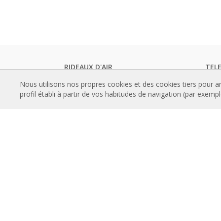
RIDEAUX D'AIR
TEL
Rideaux d'air standards
Catal
Nous utilisons nos propres cookies et des cookies tiers pour a
Rideaux d'air encastré
Docum
profil établi à partir de vos habitudes de navigation (par exemp
Rideaux d'air designs, sur mesure et
Certif
personnalisable
CON
Rideaux d'air industriels et rideaux d'air
Comm
pour chambre froide
Progr
Rideaux d'air pour portes tournantes et
d'air
sur mesure
Instal
Rideaux d'air anti-insectes
Référ
Pompe à chaleur et rideaux d'air
Galer
économiseurs d'énergie
Rideaux d’air avec système de
À P
désinfection et de purification
Histo
Rideaux d'air Economic Low Cost
Grou