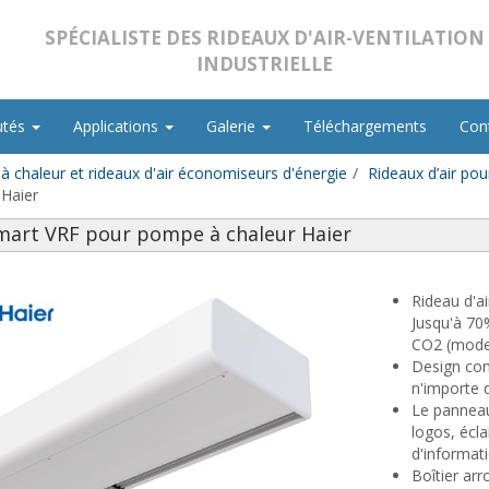
SPÉCIALISTE DES RIDEAUX D'AIR-VENTILATION
INDUSTRIELLE
utés
Applications
Galerie
Téléchargements
Con
 chaleur et rideaux d'air économiseurs d'énergie
Rideaux d’air po
 Haier
Smart VRF pour pompe à chaleur Haier
Rideau d'a
Jusqu'à 70
CO2 (mode
Design con
n'importe q
Le panneau
logos, écla
d'informati
Boîtier ar