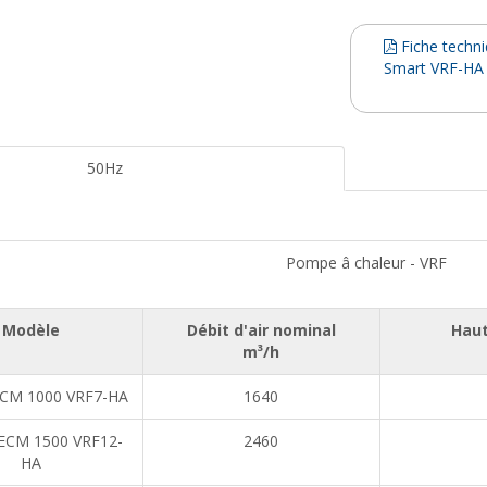
Fiche techn
Smart VRF-HA
50Hz
Pompe â chaleur - VRF
Modèle
Débit d'air nominal
Haut
m³/h
CM 1000 VRF7-HA
1640
ECM 1500 VRF12-
2460
HA