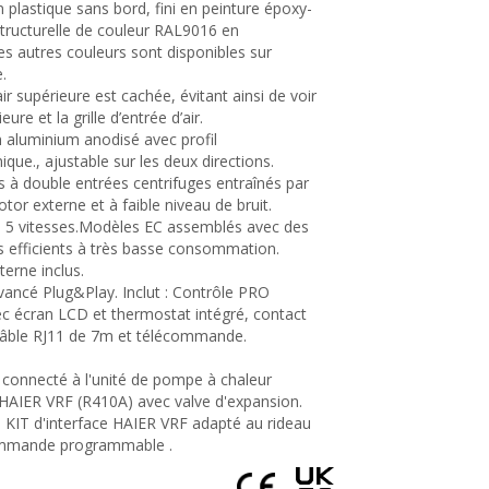
n plastique sans bord, fini en peinture époxy-
structurelle de couleur RAL9016 en
es autres couleurs sont disponibles sur
.
air supérieure est cachée, évitant ainsi de voir
rieure et la grille d’entrée d’air.
n aluminium anodisé avec profil
que., ajustable sur les deux directions.
rs à double entrées centrifuges entraînés par
tor externe et à faible niveau de bruit.
à 5 vitesses.Modèles EC assemblés avec des
rs efficients à très basse consommation.
nterne inclus.
vancé Plug&Play. Inclut : Contrôle PRO
c écran LCD et thermostat intégré, contact
câble RJ11 de 7m et télécommande.
e connecté à l'unité de pompe à chaleur
 HAIER VRF (R410A) avec valve d'expansion.
e KIT d'interface HAIER VRF adapté au rideau
commande programmable .