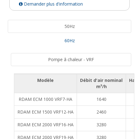
Demander plus d'information
50Hz
60Hz
Pompe â chaleur - VRF
Modèle
Débit d'air nominal
Haut
m³/h
RDAM ECM 1000 VRF7-HA
1640
RDAM ECM 1500 VRF12-HA
2460
RDAM ECM 2000 VRF16-HA
3280
RDAM ECM 2000 VRF19-HA
3280