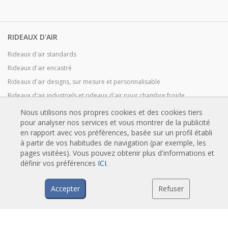
RIDEAUX D'AIR
Rideaux d'air standards
Rideaux d'air encastré
Rideaux d'air designs, sur mesure et personnalisable
Rideaux d'air industriels et rideaux d'air pour chambre froide
Rideaux d'air pour portes tournantes et sur mesure
Nous utilisons nos propres cookies et des cookies tiers
pour analyser nos services et vous montrer de la publicité
Rideaux d'air anti-insectes
en rapport avec vos préférences, basée sur un profil établi
Pompe à chaleur et rideaux d'air économiseurs d'énergie
à partir de vos habitudes de navigation (par exemple, les
Rideaux d’air avec système de désinfection et de purification
pages visitées). Vous pouvez obtenir plus d'informations et
définir vos préférences
ICI
.
Rideaux d'air Economic Low Cost
Accepter
Refuser
TECHNOLOGIE
Qu'est-ce qu'un rideau d'air ?